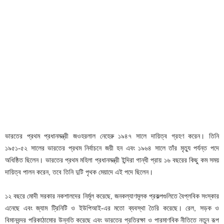
ভারতের প্রথম প্রধানমন্ত্রী জওহরলাল নেহেরু ১৯৪৭ সালে দায়িত্ব গ্রহণ করেন। তিনি
১৯৫১-৫২ সালের ভারতের প্রথম নির্বাচনে জয়ী হন এবং ১৯৬৪ সালে তাঁর মৃত্যু পর্যন্ত পদে
অধিষ্ঠিত ছিলেন। ভারতের প্রথম মহিলা প্রধানমন্ত্রী ইন্দিরা গান্ধী প্রায় ১৬ বছরের কিছু কম সময়
দায়িত্ব পালন করেন, তবে তিনি দুটি পৃথক মেয়াদে এই পদে ছিলেন।
১২ বছরে মোদী সরকার নকশালদের নির্মূল করেছে, জনকল্যাণমূলক প্রকল্পগুলিতে বৈপ্লবিক সংস্কার
এনেছে এবং জ্যাম ট্রিনিটি ও ইউপিআই-এর মতো ব্যবস্থা তৈরি করেছে। রেল, সড়ক ও
বিমানবন্দর পরিকাঠামোর উন্নতি করেছে এবং ভারতের প্রতিরক্ষা ও পারমাণবিক নীতিতে নতুন রূপ