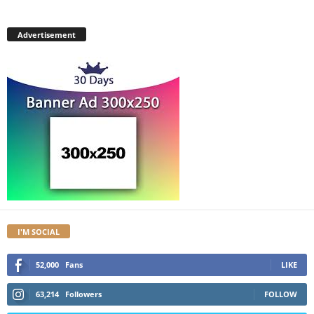
Advertisement
I'M SOCIAL
52,000
Fans
LIKE
63,214
Followers
FOLLOW