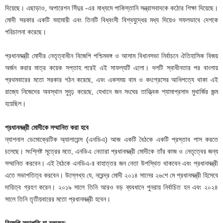
দিয়েছে। এছাড়াও, অপারেশন সিঁদুর
-এর মাধ্যমে পাকিস্তানি সন্ত্রাসবাদকে কঠোর শিক্ষা দিয়েছে।
মোদী সরকার একটি মহামারী এবং তিনটি বিধ্বংসী বিশ্বযুদ্ধের মধ্য দিয়েও সফলভাবে দেশকে
পরিচালনা করেছে।
প্রধানমন্ত্রী মোদীর নেতৃত্বাধীন বিজেপি পশ্চিমবঙ্গ ও আসাম বিধানসভা নির্বাচনে ঐতিহাসিক বিজয়
অর্জন করার মাত্র কয়েক সপ্তাহ পরেই এই সাফল্যটি এলো। দলটি স্বাধীনতার পর বাংলায়
প্রথমবারের মতো সরকার গঠন করেছে, এবং
একসময় বাম ও কংগ্রেসের আধিপত্যে থাকা এই
রাজ্যে নিজেদের অবস্থান সুদৃঢ় করেছে, যেখানে জন সংঘের তাত্ত্বিক শ্যামাপ্রসাদ মুখার্জির জন্ম
হয়েছিল।
প্রধানমন্ত্রী মোদীকে সম্মানিত করা হবে
ন্যাশনাল ডেমোক্রেটিক অ্যালায়েন্স (এনডিএ) আজ একটি বৈঠকে একটি প্রস্তাব পাস করতে
চলেছে। সংশ্লিষ্ট সূত্রের মতে, এনডিএ নেতারা প্রধানমন্ত্রী মোদীকে তাঁর কাজ ও নেতৃত্বের জন্য
সম্মানিত করবেন। এই বৈঠকে এনডিএ-র বাহাত্তর জন নেতা উপস্থিত থাকবেন এবং প্রধানমন্ত্রী
এতে সভাপতিত্ব করবেন। উল্লেখ্য যে, নরেন্দ্র মোদী
২০১৪ সালের ২৬শে মে প্রধানমন্ত্রী হিসেবে
দায়িত্ব গ্রহণ করেন। ২০১৯ সালে তিনি আরও বড় ব্যবধানে পুনরায় নির্বাচিত হন এবং ২০২৪
সালে তিনি তৃতীয়বারের মতো প্রধানমন্ত্রী হবেন।
বিজেপি সভাপতি যা বললেন: