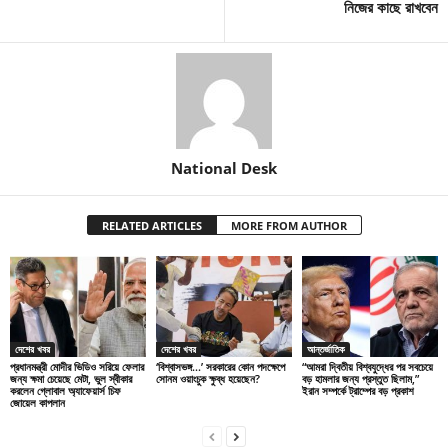
নিজের কাছে রাখবেন
National Desk
RELATED ARTICLES
MORE FROM AUTHOR
দেশের খবর
দেশের খবর
আন্তর্জাতিক
প্রধানমন্ত্রী মোদীর ভিডিও সরিয়ে ফেলার
‘বিশ্বাসভঙ্গ…’ সরকারের কোন পদক্ষেপে
“আমরা দ্বিতীয় বিশ্বযুদ্ধের পর সবচেয়ে
জন্য ক্ষমা চেয়েছে মেটা, ভুল স্বীকার
সোনম ওয়াংচুক ক্ষুব্ধ হয়েছেন?
বড় হামলার জন্য প্রস্তুত ছিলাম,”
করলেন গ্লোবাল অ্যাফেয়ার্স চিফ
ইরান সম্পর্কে ট্রাম্পের বড় প্রকাশ
জোয়েল কাপলান