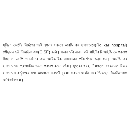
সুপ্রিম কোর্টের নির্দেশের পরই বুধবার সকালে আরজি কর হাসপাতালে(Rg kar hospital)
পৌঁছলেন দুই সিআইএসএফ(CISF) কর্তা। সকাল ৯টা নাগাদ ওই বাহিনীর ডিআইজি কে প্রতাপ
সিংহ ও এসপি পদমর্যাদার এক আধিকারিক হাসপাতাল পরিদর্শনের জন্য যান। আরজি কর
হাসপাতালের প্রশাসনিক ভবনে প্রবেশ করেন তাঁরা। সূত্রের খবর, নিরাপত্তা সংক্রান্ত বিষয়ে
হাসপাতাল কর্তৃপক্ষের সঙ্গে আলোচনা করতেই বুধবার সকালে আরজি করে গিয়েছেন সিআইএসএফ
আধিকারিকেরা।