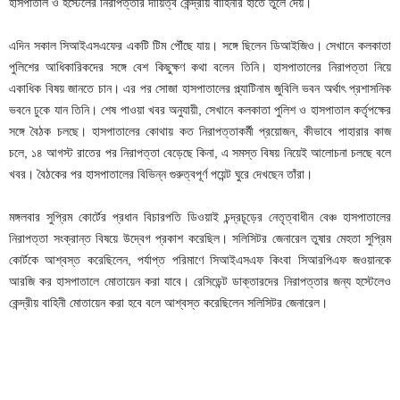
হাসপাতাল ও হস্টেলের নিরাপত্তার দায়িত্ব কেন্দ্রীয় বাহিনীর হাতে তুলে দেয়।
এদিন সকাল সিআইএসএফের একটি টিম পৌঁছে যায়। সঙ্গে ছিলেন ডিআইজিও। সেখানে কলকাতা
পুলিশের আধিকারিকদের সঙ্গে বেশ কিছুক্ষণ কথা বলেন তিনি। হাসপাতালের নিরাপত্তা নিয়ে
একাধিক বিষয় জানতে চান। এর পর সোজা হাসপাতালের প্ল্যাটিনাম জুবিলি ভবন অর্থাৎ প্রশাসনিক
ভবনে ঢুকে যান তিনি। শেষ পাওয়া খবর অনুযায়ী, সেখানে কলকাতা পুলিশ ও হাসপাতাল কর্তৃপক্ষের
সঙ্গে বৈঠক চলছে। হাসপাতালের কোথায় কত নিরাপত্তাকর্মী প্রয়োজন, কীভাবে পাহারার কাজ
চলে, ১৪ আগস্ট রাতের পর নিরাপত্তা বেড়েছে কিনা, এ সমস্ত বিষয় নিয়েই আলোচনা চলছে বলে
খবর। বৈঠকের পর হাসপাতালের বিভিন্ন গুরুত্বপূর্ণ পয়েন্ট ঘুরে দেখছেন তাঁরা।
মঙ্গলবার সুপ্রিম কোর্টের প্রধান বিচারপতি ডিওয়াই চন্দ্রচূড়ের নেতৃত্বাধীন বেঞ্চ হাসপাতালের
নিরাপত্তা সংক্রান্ত বিষয়ে উদ্বেগ প্রকাশ করেছিল। সলিসিটর জেনারেল তুষার মেহতা সুপ্রিম
কোর্টকে আশ্বস্ত করেছিলেন, পর্যাপ্ত পরিমাণে সিআইএসএফ কিংবা সিআরপিএফ জওয়ানকে
আরজি কর হাসপাতালে মোতায়েন করা যাবে। রেসিডেন্ট ডাক্তারদের নিরাপত্তার জন্য হস্টেলেও
কেন্দ্রীয় বাহিনী মোতায়েন করা হবে বলে আশ্বস্ত করেছিলেন সলিসিটর জেনারেল।