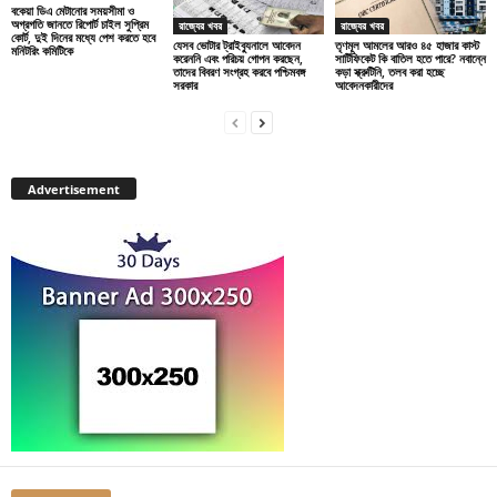
বকেয়া ডিএ মেটানোর সময়সীমা ও
অগ্রগতি জানতে রিপোর্ট চাইল সুপ্রিম
রাজ্যের খবর
রাজ্যের খবর
কোর্ট, দুই দিনের মধ্যে পেশ করতে হবে
যেসব ভোটার ট্রাইব্যুনালে আবেদন
তৃণমূল আমলের আরও ৪৫ হাজার কাস্ট
মনিটরিং কমিটিকে
করেননি এবং পরিচয় গোপন করছেন,
সার্টিফিকেট কি বাতিল হতে পারে? নবান্নে
তাদের বিবরণ সংগ্রহ করবে পশ্চিমবঙ্গ
কড়া স্ক্রুটিনি, তলব করা হচ্ছে
সরকার
আবেদনকারীদের
Advertisement